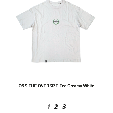
O&S THE OVERSIZE Tee Creamy White
1
2
3