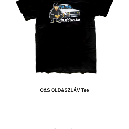
O&S OLD&SZLÁV Tee