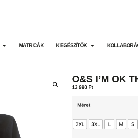
MATRICÁK
KIEGÉSZÍTŐK
KOLLABORÁ
O&S I’M OK T
13 990
Ft
Méret
2XL
3XL
L
M
S