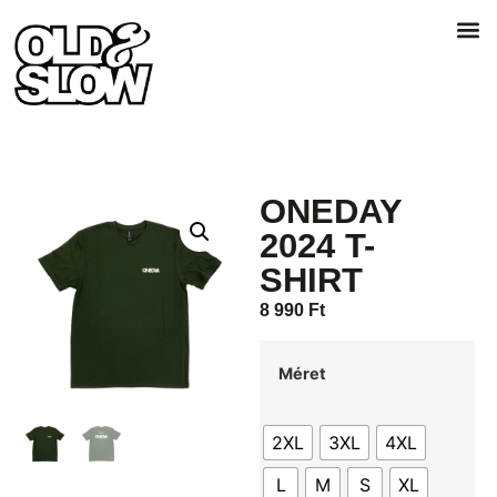
ONEDAY
2024 T-
SHIRT
8 990
Ft
Méret
2XL
3XL
4XL
L
M
S
XL